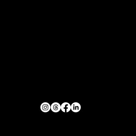
CONTACT
TELEPHONE
06 66 94 08 06
E-MAIL
contact@kryzalium.com
SOCIAL MEDIA
Privacy Policy
Mentions légales