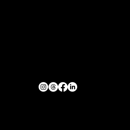
TELEPHONE
06 66 94 08 06
E-MAIL
contact@kryzalium.com
SOCIAL MEDIA
Privacy Policy
Mentions légales
Politique de confidentialité
Conditions générales de
vente